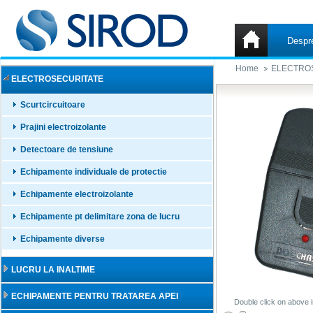
Despr
Home
ELECTRO
ELECTROSECURITATE
Scurtcircuitoare
Prajini electroizolante
Detectoare de tensiune
Echipamente individuale de protectie
Echipamente electroizolante
Echipamente pt delimitare zona de lucru
Echipamente diverse
LUCRU LA INALTIME
ECHIPAMENTE PENTRU TRATAREA APEI
Double click on above i