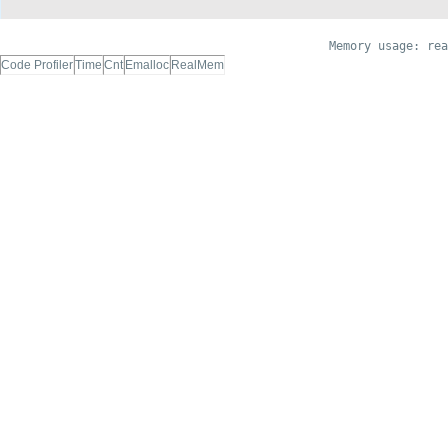
Memory usage: rea
Code Profiler
Time
Cnt
Emalloc
RealMem