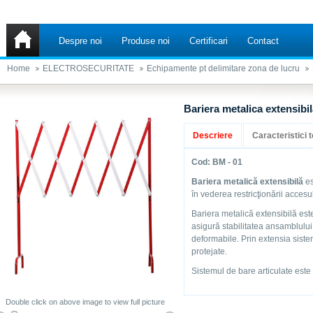
Despre noi
Produse noi
Certificari
Contact
Home
ELECTROSECURITATE
Echipamente pt delimitare zona de lucru
Bariera metalica extensibi
Descriere
Caracteristici 
Cod: BM - 01
Bariera metalică extensibilă
es
în vederea restricţionării accesu
Bariera metalică extensibilă este
asigură stabilitatea ansamblului
deformabile. Prin extensia sist
protejate.
Sistemul de bare articulate este v
Double click on above image to view full picture