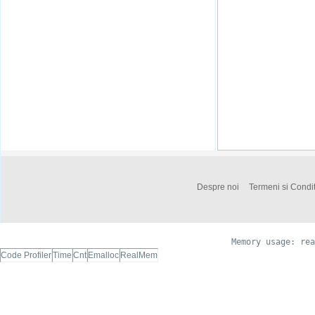
Despre noi
Termeni si Condit
Memory usage: rea
Code Profiler
Time
Cnt
Emalloc
RealMem