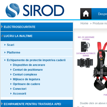
Despr
Home
Produse no
ELECTROSECURITATE
LUCRU LA INALTIME
Scari
Platforme
Echipamente de protectie impotriva caderii
Dispozitive de ancorare
Centuri de pozitionare
Centuri complexe
Mijloace de legatura
Opritoare de cadere
Conectori
Accesorii
Double click on above i
ECHIPAMENTE PENTRU TRATAREA APEI