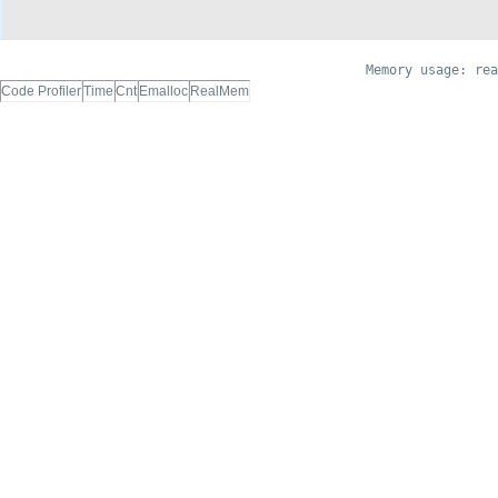
Memory usage: rea
Code Profiler
Time
Cnt
Emalloc
RealMem