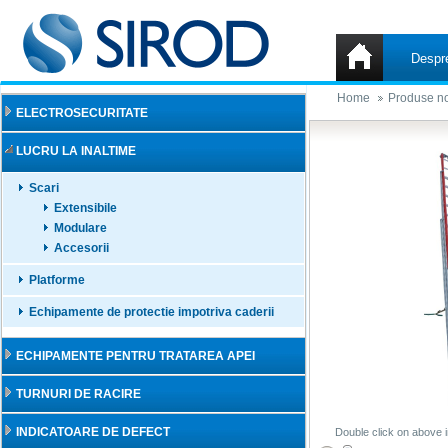
Despr
Home
Produse no
ELECTROSECURITATE
LUCRU LA INALTIME
Scari
Extensibile
Modulare
Accesorii
Platforme
Echipamente de protectie impotriva caderii
ECHIPAMENTE PENTRU TRATAREA APEI
TURNURI DE RACIRE
INDICATOARE DE DEFECT
Double click on above i