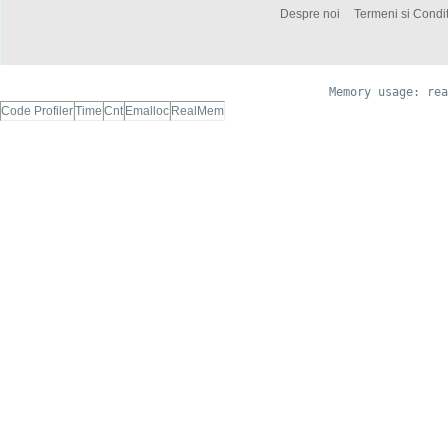
Despre noi
Termeni si Condit
Memory usage: rea
Code Profiler
Time
Cnt
Emalloc
RealMem