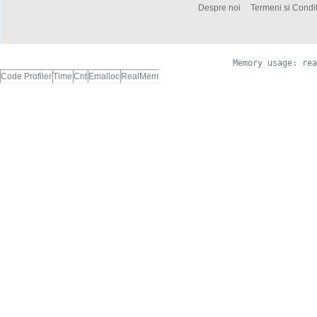
Despre noi
Termeni si Condit
Memory usage: rea
Code Profiler
Time
Cnt
Emalloc
RealMem