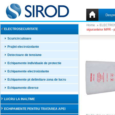
Despr
Home
ELECTRO
ELECTROSECURITATE
sigurantelor MPR - p
Scurtcircuitoare
Prajini electroizolante
Detectoare de tensiune
Echipamente individuale de protectie
Echipamente electroizolante
Echipamente pt delimitare zona de lucru
Echipamente diverse
LUCRU LA INALTIME
ECHIPAMENTE PENTRU TRATAREA APEI