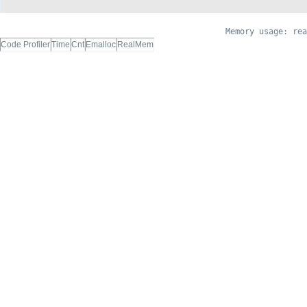
Memory usage: rea
Code Profiler
Time
Cnt
Emalloc
RealMem