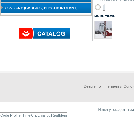
Double click on above i
COVOARE (CAUCIUC, ELECTROIZOLANT)
MORE VIEWS
Despre noi
Termeni si Condit
Memory usage: rea
Code Profiler
Time
Cnt
Emalloc
RealMem