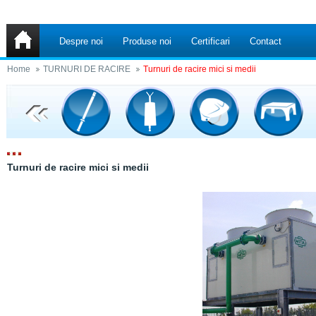
Despre noi
Produse noi
Certificari
Contact
Home
TURNURI DE RACIRE
Turnuri de racire mici si medii
Turnuri de racire mici si medii